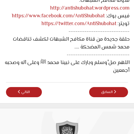
مدونة مكافح الشبهات:
http://antishubohat.wordpress.com
فيس بوك:
https://www.facebook.com/AntiShubohat
تويتر:
https://twitter.com/AntiShubohat
----------------------------------
حلقة جديدة من قناة مكافح الشبهات لكشف تناقضات
محمد شمس المضحكة ....
-----------------------------------
اللهم صلَّ وسلم وبارك على نبينا محمد ﷺ وعلى آله وصحبه
أجمعين
المقال السابق: من اين أتى محمد خالد بشبهة المواريث .!!!
المقال التالي: تلقي 
السابق
التالي