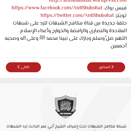
http://antishubohat.wordpress.com
فيس بوك:
https://www.facebook.com/AntiShubohat
تويتر:
https://twitter.com/AntiShubohat
حلقة جديدة من قناة مكافح الشبهات للرد على شبهات
الملاحدة والنصارى والرافضة والخوارج وأعداء الإسلام.
اللهم صلَّ وسلم وبارك على نبينا محمد ﷺ وعلى آله وصحبه
أجمعين
المقال السابق: زكريا بطرس يبحث عن ثلاثة آلهة في القرآن!!!
المقال التالي: مخيم
السابق
التالي
شبكة مكافح الشبهات تحت إشراف الشيخ أبي عمر الباحث ترد الشبهات