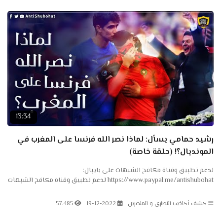
13:34
رشيد حمامي يسأل: لماذا نصر الله فرنسا على المغرب في
المونديال؟! (حلقة خاصة)
لدعم تطبيق وقناة مكافح الشبهات على بايبال:
https://www.paypal.me/antishubohat لدعم تطبيق وقناة مكافح الشبهات
على باتريون: https://www.patreon.com/antishubohat لدعم القناة على
فودافون...
كشف أكاذيب النصارى و المنصرين
19-12-2022
57.485