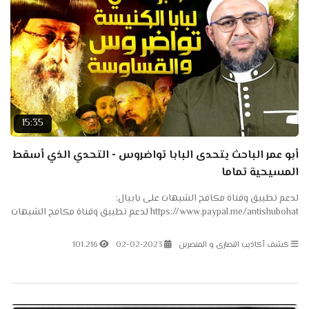
15:35
أبو عمر الباحث يتحدى البابا تواضروس - التحدي الذي أسقط
المسيحية تماما
لدعم تطبيق وقناة مكافح الشبهات على بايبال:
https://www.paypal.me/antishubohat لدعم تطبيق وقناة مكافح الشبهات
على باتريون: https://www.patreon.com/antishubohat لدعم القناة على
فودافون...
كشف أكاذيب النصارى و المنصرين
02-02-2023
101.216