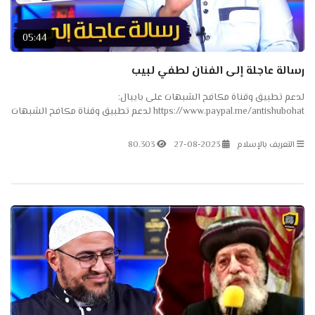
05:44
رسالة عاجلة إلى الفنان لطفي لبيب
لدعم تطبيق وقناة مكافح الشبهات على بايبال:
https://www.paypal.me/antishubohat لدعم تطبيق وقناة مكافح الشبهات
على باتريون: https://www.patreon.com/antishubohat لدعم القناة على
فودافون...
التعريف بالإسلام
27-08-2023
80.303