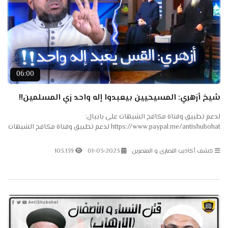
06:00
شيخ أزهري: المسيحيين بيعبدوا إله واحد زي المسلمين!!
لدعم تطبيق وقناة مكافح الشبهات على بايبال:
https://www.paypal.me/antishubohat لدعم تطبيق وقناة مكافح الشبهات
على باتريون: https://www.patreon.com/antishubohat لدعم القناة على
فودافون...
كشف أكاذيب النصارى و المنصرين
01-03-2023
103.139