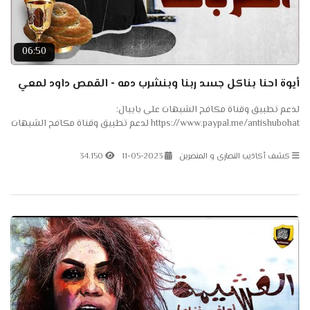
06:50
أيوة احنا بناكل جسد ربنا وبنشرب دمه - القمص داود لمعي
لدعم تطبيق وقناة مكافح الشبهات على بايبال:
https://www.paypal.me/antishubohat لدعم تطبيق وقناة مكافح الشبهات
على باتريون: https://www.patreon.com/antishubohat لدعم القناة على
فودافون...
كشف أكاذيب النصارى و المنصرين
11-05-2023
34.150