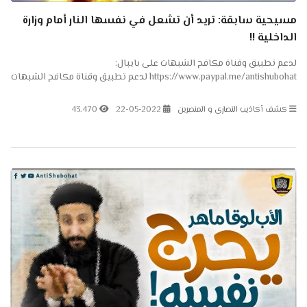
مسيحية سابقة: تريد أن تشعل في نفسها النار أمام وزارة
الداخلية !!
لدعم تطبيق وقناة مكافح الشبهات على بايبال:
https://www.paypal.me/antishubohat لدعم تطبيق وقناة مكافح الشبهات
على باتريون: https://www.patreon.com/antishubohat مكافح الشبهات
على...
كشف أكاذيب النصارى و المنصرين
22-05-2022
43.470