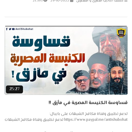
كشف أكاذيب النصارى و المنصرين
29-10-2022
21.595
25:27
قساوسة الكنيسة المصرية في مأزق !!
لدعم تطبيق وقناة مكافح الشبهات على بايبال:
https://www.paypal.me/antishubohat لدعم تطبيق وقناة مكافح الشبهات
على باتريون: https://www.patreon.com/antishubohat مكافح الشبهات
على...