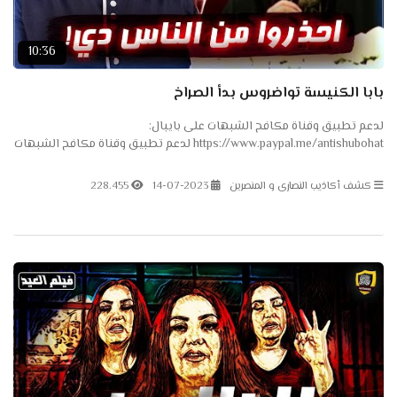
10:36
بابا الكنيسة تواضروس بدأ الصراخ
لدعم تطبيق وقناة مكافح الشبهات على بايبال:
https://www.paypal.me/antishubohat لدعم تطبيق وقناة مكافح الشبهات
على باتريون: https://www.patreon.com/antishubohat لدعم القناة على
فودافون...
كشف أكاذيب النصارى و المنصرين
14-07-2023
228.455