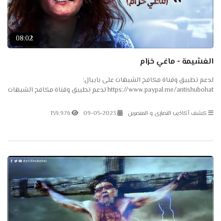
08:02
الغشيمة - ماغي خزام
لدعم تطبيق وقناة مكافح الشبهات على بايبال:
https://www.paypal.me/antishubohat لدعم تطبيق وقناة مكافح الشبهات
على باتريون: https://www.patreon.com/antishubohat لدعم القناة على
فودافون...
كشف أكاذيب النصارى و المنصرين
09-05-2023
159.976