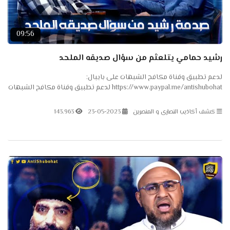
09:56
رشيد حمامي يتلعثم من سؤال صديقه الملحد
لدعم تطبيق وقناة مكافح الشبهات على بايبال:
https://www.paypal.me/antishubohat لدعم تطبيق وقناة مكافح الشبهات
على باتريون: https://www.patreon.com/antishubohat لدعم القناة على
فودافون...
كشف أكاذيب النصارى و المنصرين
23-05-2023
143.963