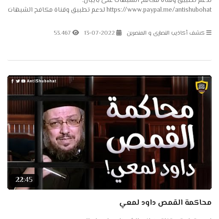
لدعم تطبيق وقناة مكافح الشبهات على بايبال:
https://www.paypal.me/antishubohat لدعم تطبيق وقناة مكافح الشبهات
على باتريون: https://www.patreon.com/antishubohat مكافح الشبهات
على...
كشف أكاذيب النصارى و المنصرين
13-07-2022
53.467
22:45
محاكمة القمص داود لمعي