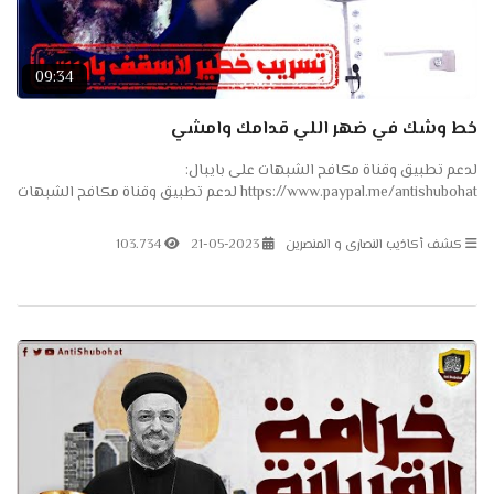
09:34
حُط وشك في ضهر اللي قدامك وامشي
لدعم تطبيق وقناة مكافح الشبهات على بايبال:
https://www.paypal.me/antishubohat لدعم تطبيق وقناة مكافح الشبهات
على باتريون: https://www.patreon.com/antishubohat لدعم القناة على
فودافون...
كشف أكاذيب النصارى و المنصرين
21-05-2023
103.734