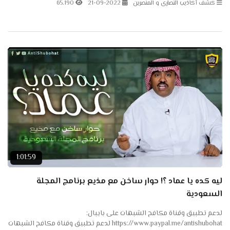
كشف أكاذيب النصارى و المنصرين
21-09-2022
65.190
1:01:59
ليه كده يا عماد ؟! حوار ساخن مع مذيع برنامج المجلة
السعودية
لدعم تطبيق وقناة مكافح الشبهات على بايبال:
https://www.paypal.me/antishubohat لدعم تطبيق وقناة مكافح الشبهات