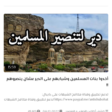
15:59
أخدوا بنات المسلمين وشبابهم على الدير عشان ينصروهم
!!
لدعم تطبيق وقناة مكافح الشبهات على بايبال:
https://www.paypal.me/antishubohat لدعم تطبيق وقناة مكافح الشبهات
على باتريون: https://www.patreon.com/antishubohat لدعم القناة على
فودافون...
كشف أكاذيب النصارى و المنصرين
04-12-2022
49.613