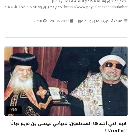
لدعم تطبيق وقناة مكافح الشبهات على بايبال:
https://www.paypal.me/antishubohat لدعم تطبيق وقناة مكافح الشبهات
على باتريون: https://www.patreon.com/antishubohat مكافح الشبهات
على...
كشف أكاذيب النصارى و المنصرين
28-06-2022
51.356
03:16
الآية التي أخفاها المسلمون: سيأتي عيسى بن مريم ديانًا
للعالمين!!!