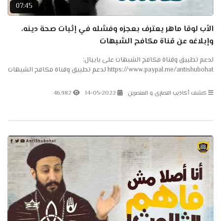
07:45
الأب لوقا ماهر يعترف بعجزه وفشله في إثبات صحة دينه،
وإبلاغه عن قناة مكافح الشبهات
لدعم تطبيق وقناة مكافح الشبهات على بايبال:
https://www.paypal.me/antishubohat لدعم تطبيق وقناة مكافح الشبهات
على باتريون: https://www.patreon.com/antishubohat مكافح الشبهات
على...
كشف أكاذيب النصارى و المنصرين
14-05-2022
46.982