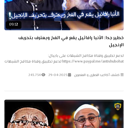
09:12
خطير جدا: الأنبا رافائيل يقع في الفخ ويعترف بتحريف
الإنجيل
لدعم تطبيق وقناة مكافح الشبهات على بايبال:
https://www.paypal.me/antishubohat لدعم تطبيق وقناة مكافح الشبهات
على باتريون: https://www.patreon.com/antishubohat لدعم القناة على
فودافون...
كشف أكاذيب النصارى و المنصرين
29-04-2023
243.734