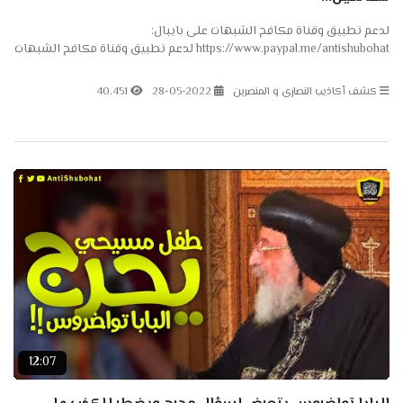
لدعم تطبيق وقناة مكافح الشبهات على بايبال:
https://www.paypal.me/antishubohat لدعم تطبيق وقناة مكافح الشبهات
على باتريون: https://www.patreon.com/antishubohat مكافح الشبهات
على...
كشف أكاذيب النصارى و المنصرين
28-05-2022
40.451
12:07