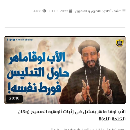
على باتريون: https://www.patreon.com/antishubohat مكافح الشبهات
على...
كشف أكاذيب النصارى و المنصرين
01-08-2022
54.821
28:40
الأب لوقا ماهر يفشل في إثبات ألوهية المسيح (وكان
الكلمة الله)!!