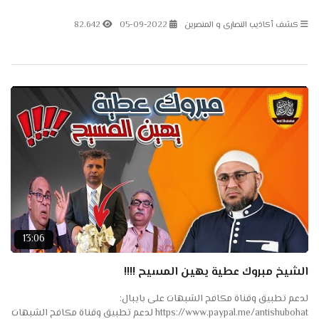
على باتريون: https://www.patreon.com/antishubohat مكافح الشبهات
على...
كشف أكاذيب النصارى و المنصرين
05-09-2022
82.642
13:06
الشيخ مبروك عطية يهين المسيح !!!!
لدعم تطبيق وقناة مكافح الشبهات على بايبال:
https://www.paypal.me/antishubohat لدعم تطبيق وقناة مكافح الشبهات