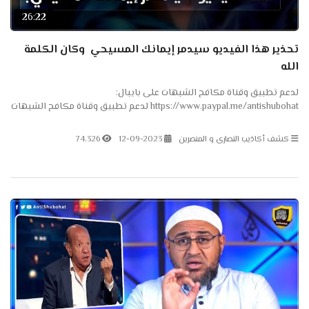
26:22
تحذير هذا الفيديو سيدمر إيمانك المسيحي ️️ وكان الكلمة
الله
لدعم تطبيق وقناة مكافح الشبهات على بايبال:
https://www.paypal.me/antishubohat لدعم تطبيق وقناة مكافح الشبهات
على باتريون: https://www.patreon.com/antishubohat مكافح الشبهات
على...
كشف أكاذيب النصارى و المنصرين
12-09-2023
74.326