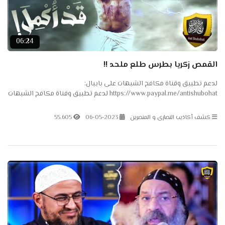
06:24
القمص زكريا بطرس طلع ملحد !!
لدعم تطبيق وقناة مكافح الشبهات على بايبال:
https://www.paypal.me/antishubohat لدعم تطبيق وقناة مكافح الشبهات
على باتريون: https://www.patreon.com/antishubohat لدعم القناة على
فودافون...
كشف أكاذيب النصارى و المنصرين
06-05-2023
55.605