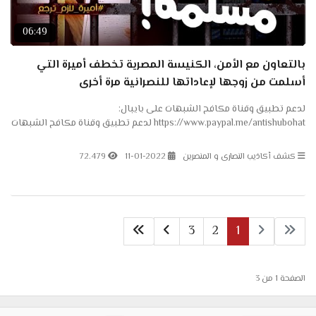
06:49
بالتعاون مع الأمن، الكنيسة المصرية تخطف أميرة التي
أسلمت من زوجها لإعاداتها للنصرانية مرة أخرى
لدعم تطبيق وقناة مكافح الشبهات على بايبال:
https://www.paypal.me/antishubohat لدعم تطبيق وقناة مكافح الشبهات
على باتريون: https://www.patreon.com/antishubohat مكافح الشبهات
على...
كشف أكاذيب النصارى و المنصرين
11-01-2022
72.479
3
2
1
الصفحة 1 من 3