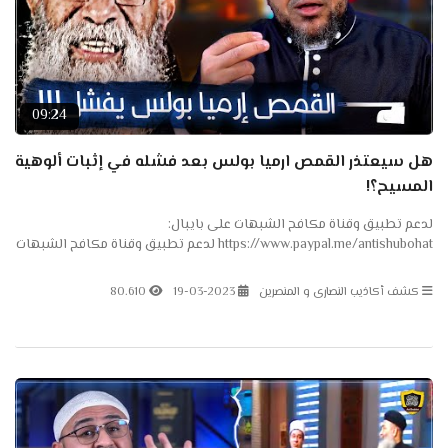
09:24
هل سيعتذر القمص ارميا بولس بعد فشله في إثبات ألوهية
المسيح؟!
لدعم تطبيق وقناة مكافح الشبهات على بايبال:
https://www.paypal.me/antishubohat لدعم تطبيق وقناة مكافح الشبهات
على باتريون: https://www.patreon.com/antishubohat لدعم القناة على
فودافون...
كشف أكاذيب النصارى و المنصرين
19-03-2023
80.610