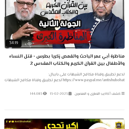
34:19
مناظرة أبي عمر الباحث والقمص زكريا بطرس - قتل النساء
والأطفال بين القرآن الكريم والكتاب المقدس 2
لدعم تطبيق وقناة مكافح الشبهات على بايبال:
https://www.paypal.me/antishubohat لدعم تطبيق وقناة مكافح الشبهات
على باتريون: https://www.patreon.com/antishubohat لدعم القناة على
فودافون...
كشف أكاذيب النصارى و المنصرين
13-02-2023
144.083