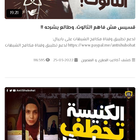
19:21
قسيس مش فاهم الثالوث، وطالع يشرحه !!
لدعم تطبيق وقناة مكافح الشبهات على بايبال:
https://www.paypal.me/antishubohat لدعم تطبيق وقناة مكافح الشبهات
على باتريون: https://www.patreon.com/antishubohat مكافح الشبهات
على...
كشف أكاذيب النصارى و المنصرين
25-03-2022
116.595