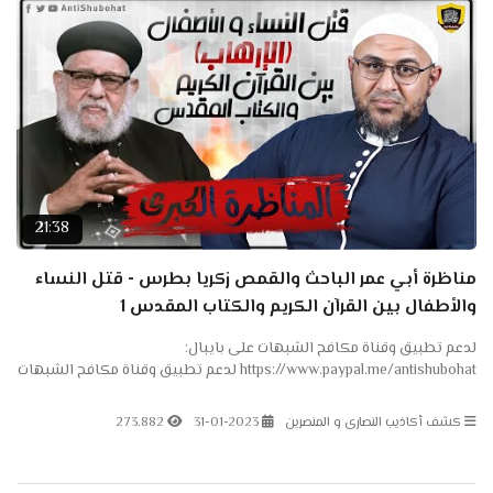
21:38
مناظرة أبي عمر الباحث والقمص زكريا بطرس - قتل النساء
والأطفال بين القرآن الكريم والكتاب المقدس 1
لدعم تطبيق وقناة مكافح الشبهات على بايبال:
https://www.paypal.me/antishubohat لدعم تطبيق وقناة مكافح الشبهات
على باتريون: https://www.patreon.com/antishubohat لدعم القناة على
فودافون...
كشف أكاذيب النصارى و المنصرين
31-01-2023
273.882