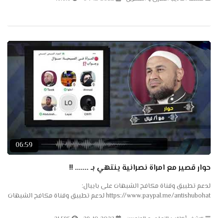
06:59
حوار قصير مع امراة نصرانية ينتهي بـ ....... !!
لدعم تطبيق وقناة مكافح الشبهات على بايبال:
https://www.paypal.me/antishubohat لدعم تطبيق وقناة مكافح الشبهات
على باتريون: https://www.patreon.com/antishubohat مكافح الشبهات
على...