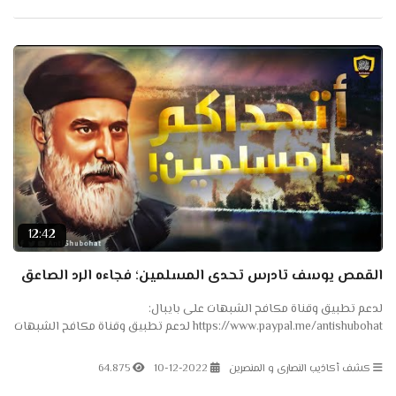
12:42
القمص يوسف تادرس تحدى المسلمين؛ فجاءه الرد الصاعق
لدعم تطبيق وقناة مكافح الشبهات على بايبال:
https://www.paypal.me/antishubohat لدعم تطبيق وقناة مكافح الشبهات
على باتريون: https://www.patreon.com/antishubohat لدعم القناة على
فودافون...
كشف أكاذيب النصارى و المنصرين
10-12-2022
64.875