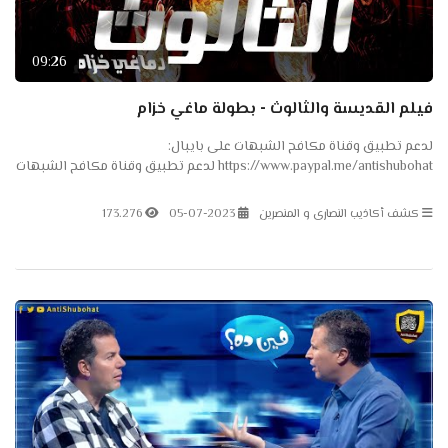
09:26
فيلم القديسة والثالوث - بطولة ماغي خزام
لدعم تطبيق وقناة مكافح الشبهات على بايبال:
https://www.paypal.me/antishubohat لدعم تطبيق وقناة مكافح الشبهات
على باتريون: https://www.patreon.com/antishubohat لدعم القناة على
فودافون...
كشف أكاذيب النصارى و المنصرين
05-07-2023
173.276