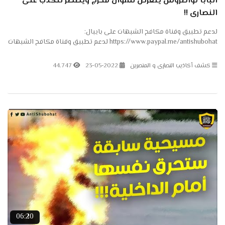
البابا تواضروس يتعرض لسؤال محرج ويضطر للكذب على
النصارى !!
لدعم تطبيق وقناة مكافح الشبهات على بايبال:
https://www.paypal.me/antishubohat لدعم تطبيق وقناة مكافح الشبهات
على باتريون: https://www.patreon.com/antishubohat مكافح الشبهات
على...
كشف أكاذيب النصارى و المنصرين
23-05-2022
44.747
06:20