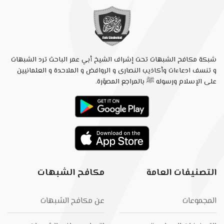
شبكة مكافح الشبهات تحت إشراف الشيخ أبي عمر الباحث ترد الشبهات
و تنسف ادعاءات وأكاذيب النصارى و الروافض و الملاحدة و العلمانيين
على الإسلام ورسوله ﷺ بالمراجع المصوّرة.
التصنيفات العامة
مكافح الشبهات
المجموعات
عن مكافح الشبهات