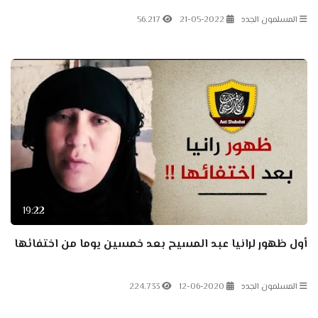
المسلمون الجدد
21-05-2022
56.217
19:22
أول ظهور لرانيا عبد المسيح بعد خمسين يوما من اختفائها
المسلمون الجدد
12-06-2020
224.733